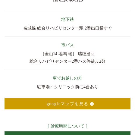
Tel 052-746-1120
地下鉄
名城線 総合リハビリセンター駅
2番出口横すぐ
市バス
［金山14 地鳴.瑞］ 瑞穂巡回
総合リハビリセンター2番バス停徒歩2分
車でお越しの方
駐車場：クリニック前に4台あり
googleマップを見る
［ 診療時間について ］