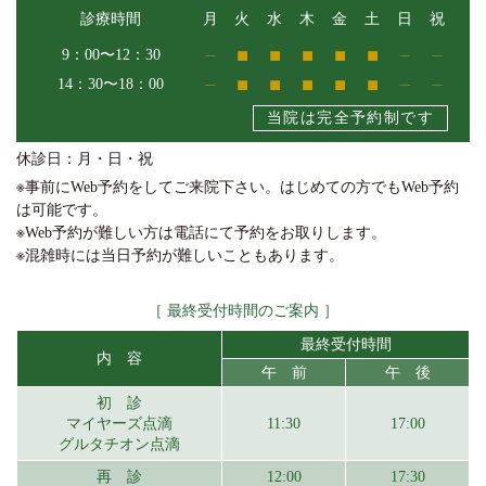
診療時間
月
火
水
木
金
土
日
祝
9：00〜12：30
14：30〜18：00
当院は完全予約制です
休診日：月・日・祝
※事前にWeb予約をしてご来院下さい。はじめての方でもWeb予約
は可能です。
※Web予約が難しい方は電話にて予約をお取りします。
※混雑時には当日予約が難しいこともあります。
［ 最終受付時間のご案内 ］
最終受付時間
内 容
午 前
午 後
初 診
マイヤーズ点滴
11:30
17:00
グルタチオン点滴
再 診
12:00
17:30